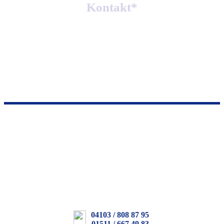
Kontakt*
04103 / 8088795
*Montag – Freitag 8:30 Uhr – 13:00 Uhr & 14:30 Uhr – 18:00
Uhr
Samstag 9:30 – 12:00 Uhr
04103 / 808 87 95
01511 / 667 49 83